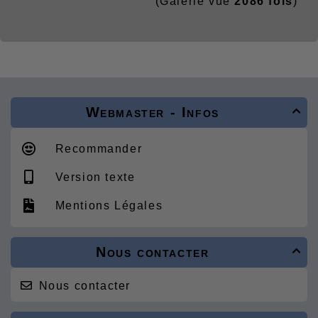
(Galerie vue
2086 fois
)
Webmaster - Infos

Recommander
Version texte
Mentions Légales
Nous contacter

Nous contacter