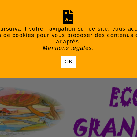
ursuivant votre navigation sur ce site, vous ac
ion de cookies pour vous proposer des contenus 
adaptés.
Mentions légales
.
OK