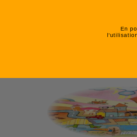
En po
l'utilisat