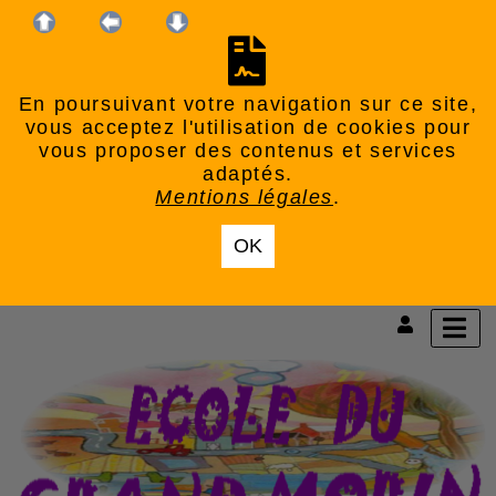
En poursuivant votre navigation sur ce site,
vous acceptez l'utilisation de cookies pour
vous proposer des contenus et services
adaptés.
Mentions légales
.
OK