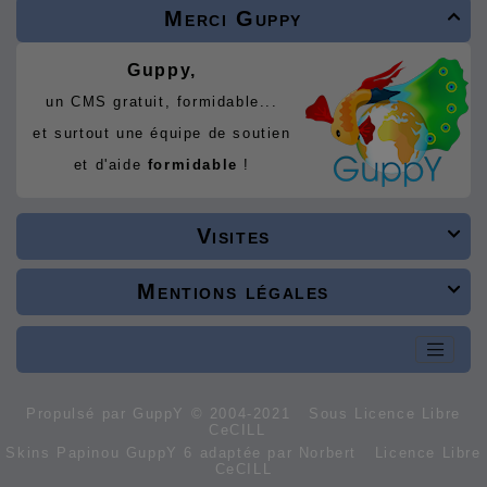
Merci Guppy

Guppy,
un CMS gratuit, formidable...
et surtout une équipe de soutien
et d'aide
formidable
!
Visites

Mentions légales

Propulsé par GuppY
© 2004-2021
Sous Licence Libre
CeCILL
Skins Papinou GuppY 6 adaptée par Norbert
Licence Libre
CeCILL