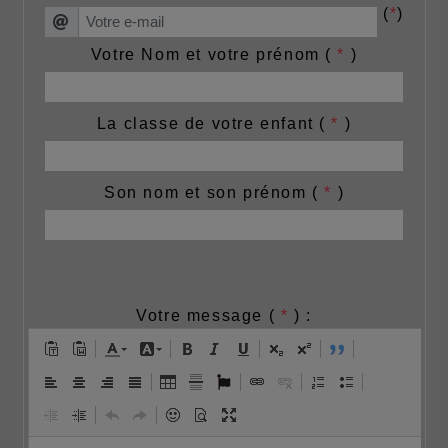
(
*
)
Votre Nom et votre prénom (
*
)
La classe de votre enfant (
*
)
Son nom et son prénom (
*
)
Votre message (
*
) :