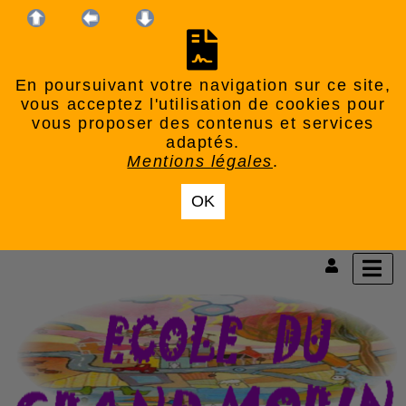
En poursuivant votre navigation sur ce site,
vous acceptez l'utilisation de cookies pour
vous proposer des contenus et services
adaptés.
Mentions légales
.
OK