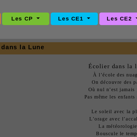
Les CP
Les CE1
Les CE2
 dans la Lune
Écolier dans la 
À l’école des nua
On découvre des p
Où nul n’est jamais 
Pas même les enfants 
Le soleil avec la p
L’orage avec l’acca
La météorologi
Bouscule le tem