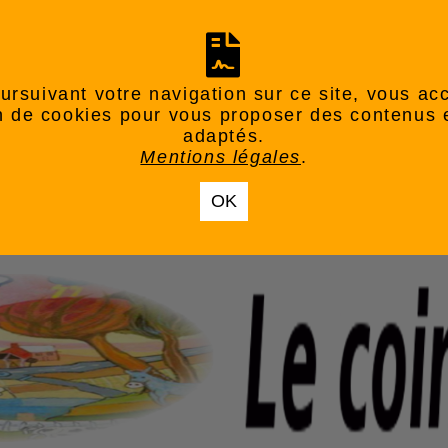
ursuivant votre navigation sur ce site, vous ac
ion de cookies pour vous proposer des contenus 
adaptés.
Mentions légales
.
OK