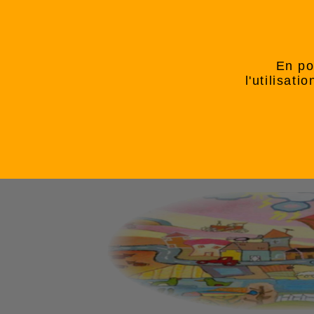
En po
l'utilisat