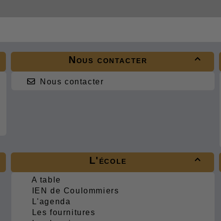
Nous contacter

Nous contacter
L'école

A table
IEN de Coulommiers
L'agenda
Les fournitures