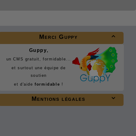
Merci Guppy

Guppy,
un CMS gratuit, formidable...
et surtout une équipe de
soutien
et d'aide
formidable
!
Mentions légales
