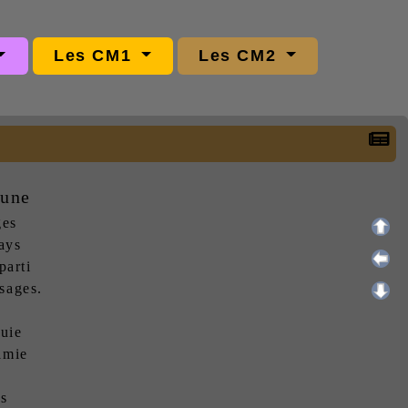
Les CM1
Les CM2
lune
ges
ays
parti
sages.
luie
lmie
e
ps