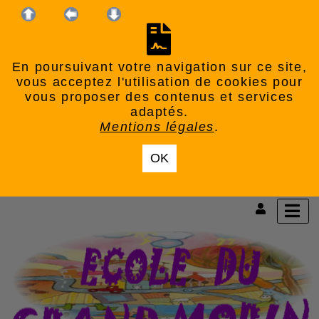
En poursuivant votre navigation sur ce site,
vous acceptez l'utilisation de cookies pour
vous proposer des contenus et services
adaptés.
Mentions légales
.
OK