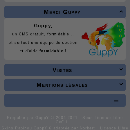
Merci Guppy

Guppy,
un CMS gratuit, formidable...
et surtout une équipe de soutien
et d'aide
formidable
!
Visites

Mentions légales

Propulsé par GuppY
© 2004-2021
Sous Licence Libre
CeCILL
Skins Papinou GuppY 6 adaptée par Norbert
Licence Libre