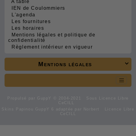
A table
IEN de Coulommiers
L'agenda
Les fournitures
Les horaires
Mentions légales et politique de
confidentialité
Règlement intérieur en vigueur
Mentions légales

Propulsé par GuppY
© 2004-2021
Sous Licence Libre
CeCILL
Skins Papinou GuppY 6 adaptée par Norbert
Licence Libre
CeCILL