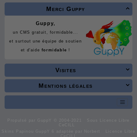
Merci Guppy

Guppy,
un CMS gratuit, formidable...
et surtout une équipe de soutien
et d'aide
formidable
!
Visites

Mentions légales

Propulsé par GuppY
© 2004-2021
Sous Licence Libre
CeCILL
Skins Papinou GuppY 6 adaptée par Norbert
Licence Libre
CeCILL