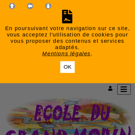
En poursuivant votre navigation sur ce site,
vous acceptez l'utilisation de cookies pour
vous proposer des contenus et services
adaptés.
Mentions légales
.
OK