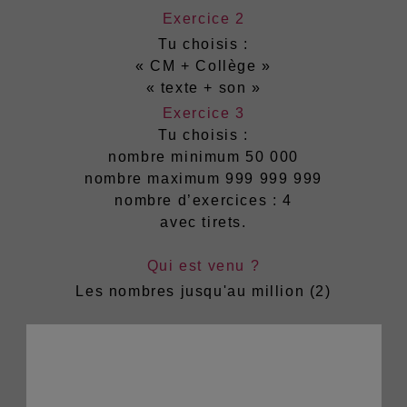
Exercice 2
Tu choisis :
« CM + Collège »
« texte + son »
Exercice 3
Tu choisis :
nombre minimum 50 000
nombre maximum 999 999 999
nombre d’exercices : 4
avec tirets.
Qui est venu ?
Les nombres jusqu'au million (2)