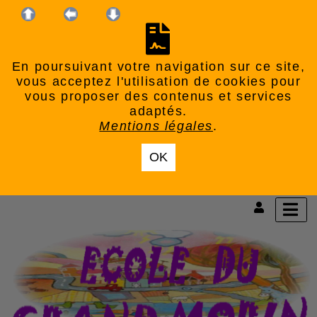
En poursuivant votre navigation sur ce site,
vous acceptez l'utilisation de cookies pour
vous proposer des contenus et services
adaptés.
Mentions légales
.
OK