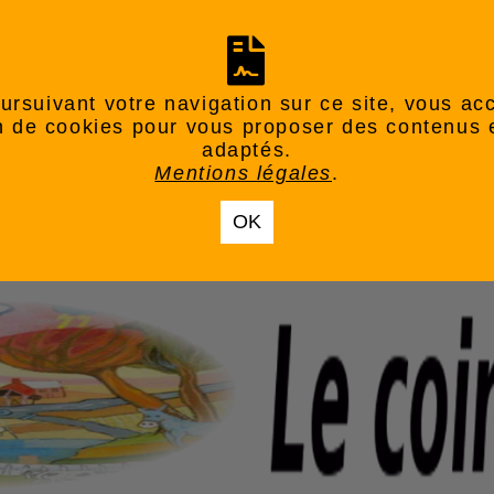
ursuivant votre navigation sur ce site, vous ac
ion de cookies pour vous proposer des contenus 
adaptés.
Mentions légales
.
OK