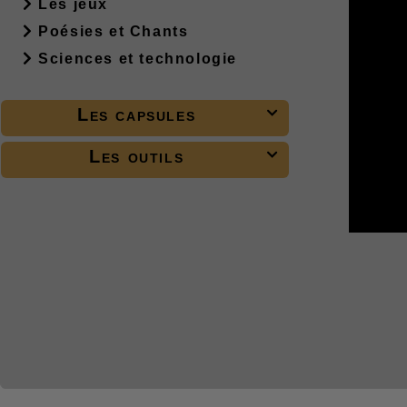
Les jeux
Poésies et Chants
Sciences et technologie
Les capsules

Les outils
