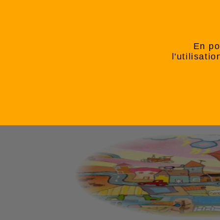
En po
l'utilisat