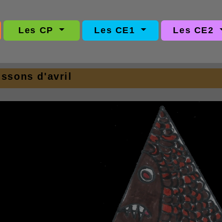
Les CP
Les CE1
Les CE2
ssons d'avril