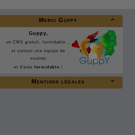
Merci Guppy

Guppy,
un CMS gratuit, formidable...
et surtout une équipe de
soutien
et d'aide
formidable
!
Mentions légales
