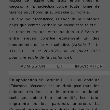
respect
de
l'égalité
des
droits
entre filles et
garçons,
à la
protection
contre
toute
forme
de
violence
psychologique,
physique
ou
morale.
En aucune
circonstance,
l'usage
de
la violence
physique
comme
verbale ne
saurait
être toléré.
Le respect mutuel entre adultes
et
élèves et
entre élèves
constitue
également un des
fondements de la vie
collective.
(Article 1 - L.
111-3-1 - Loi n° 2019-791 du 26 juillet 2019
pour une école de la confiance).
ADMISSION ET INSCRIPTION
En application de l'article L. 111-1 du code de
l'Education,
l'éducation
est
un droit
pour
tous les
enfants résidant sur le territoire national,
quels
que soient leur nationalité,
leur
statut
migratoire ou leur parcours antérieur. La
Convention relative aux droits de l'enfant du