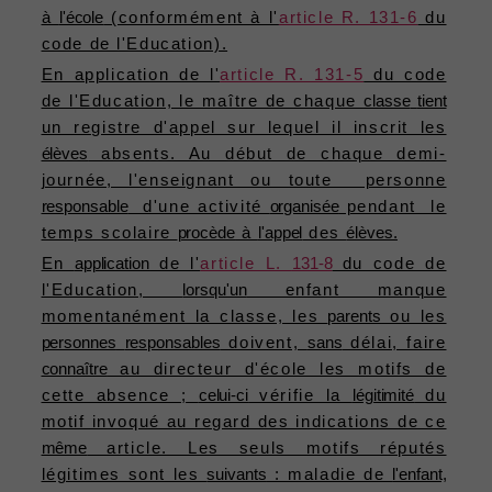
à
l'école
(conformément à l'
article R. 131-6
du
code de l'Education).
En application de l'
article R. 131-5
du code
de l'Education, le maître de chaque
classe
tient
un registre d'appel sur lequel il inscrit les
élèves
absents. Au début de chaque demi-
journée, l'enseignant ou toute personne
responsable
d'une activité
organisée
pendant le
temps scolaire
procède
à
l'appel
des
élèves.
En
application
de l'
article L.
131-8
du code de
l'Education,
lorsqu'un
enfant manque
momentanément la classe, les
parents
ou les
personnes
responsables
doivent,
sans
délai, faire
connaître
au directeur d'école les motifs de
cette absence ;
celui-ci
vérifie la
légitimité
du
motif invoqué au regard des indications de ce
même
article. Les seuls motifs réputés
légitimes sont les
suivants
: maladie de
l'enfant,