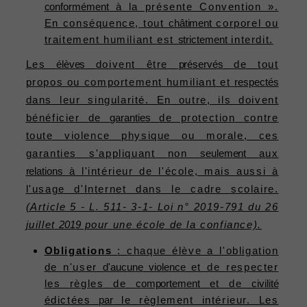
conformément
à la présente Convention ».
En conséquence, tout
châtiment
corporel ou
traitement humiliant est
strictement
interdit.
Les
élèves
doivent être
préservés
de tout
propos ou comportement humiliant et
respectés
dans leur singularité. En outre, ils doivent
bénéficier de
garanties
de protection contre
toute violence physique ou morale, ces
garanties s'appliquant non
seulement
aux
relations
à l'intérieur de l'école, mais aussi à
l'usage d'Internet dans le cadre scolaire.
(Article 5 - L. 511- 3-1- Loi n° 2019-791 du 26
juillet
2019
pour une école de la confiance).
Obligations
: chaque élève a l'obligation
de n'user
d'aucune
violence
et de respecter
les règles de
comportement
et de
civilité
édictées
par
le règlement intérieur. Les