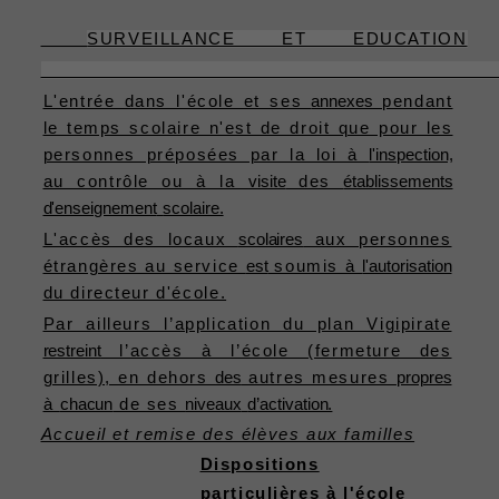
SURVEILLANCE ET EDUCATION
L'entrée dans l'école et ses
annexes
pendant
le temps scolaire n'est de droit que pour les
personnes préposées par la loi à
l'inspection,
au contrôle ou à la
visite
des
établissements
d'enseignement
scolaire.
L'accès des locaux
scolaires
aux personnes
étrangères au service
est
soumis à
l'autorisation
du directeur d'école.
Par ailleurs l’application du plan Vigipirate
restreint
l’accès à l’école (fermeture des
grilles), en dehors
des
autres mesures
propres
à
chacun
de ses
niveaux
d’activation.
Accueil et remise des élèves aux familles
Dispositions
particulières à l'école