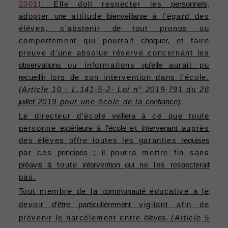
2001
). Elle doit respecter les
personnels,
adopter
une
attitude
bienveillante
à l'égard des
élèves, s'abstenir
de
tout propos ou
comportement qui pourrait
choquer,
et faire
preuve d'une absolue réserve concernant les
observations
ou informations
qu'elle
aurait pu
recueillir
lors de son intervention dans l'école.
(Article 10 - L.141-5-2- Loi n° 2019-791 du 26
juillet
2019 pour une école de la
confiance).
Le directeur d'école
veillera
à ce que toute
personne
extérieure
à
l'école
et
intervenant
auprès
des élèves offre toutes les garanties
requises
par ces
principes
;
il
pourra mettre fin sans
préavis
à toute
intervention
qui
ne les
respecterait
pas.
Tout membre de la
communauté
éducative a le
devoir
d’être
particulièrement
vigilant afin de
prévenir le harcèlement entre
élèves.
(Article 5