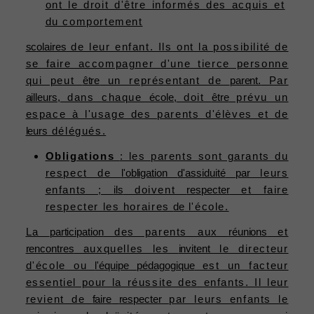
ont le droit d'être informés des acquis et
du comportement
scolaires
de leur enfant. Ils ont la possibilité de
se faire accompagner d'une tierce personne
qui peut
être
un représentant de
parent.
Par
ailleurs,
dans chaque
école,
doit
être
prévu un
espace à l'usage des parents d'élèves et de
leurs
délégués.
Obligations
: les parents sont garants du
respect de
l'obligation
d'assiduité
par
leurs
enfants ;
ils
doivent
respecter
et faire
respecter les horaires
de
l'école.
La
participation
des parents aux
réunions
et
rencontres
auxquelles les
invitent
le directeur
d'école ou
l'équipe
pédagogique
est un facteur
essentiel pour la réussite des enfants. Il leur
revient de
faire
respecter
par leurs enfants le