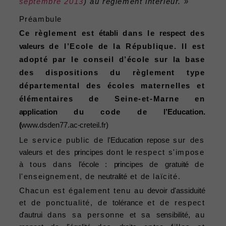
septembre 2013
) au règlement intérieur. »
Préambule
Ce règlement est
établi
dans le
respect
des
valeurs
de l’Ecole de la République. Il est
adopté par le conseil d’école sur la base
des dispositions du règlement type
départemental des écoles maternelles et
élémentaires de Seine-et-Marne en
application
du code de
l’Education.
(
www.dsden77.ac-creteil.fr)
Le service public de
l'Education
repose
sur des
valeurs
et des
principes
dont
le
respect s'impose
à tous dans
l'école
:
principes
de
gratuité
de
l'enseignement, de
neutralité
et de laïcité.
Chacun est également tenu au
devoir
d'assiduité
et de ponctualité, de
tolérance
et de respect
d'autrui
dans sa personne
et
sa
sensibilité,
au