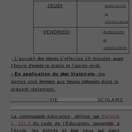
JEUDI
8h35/11h35
et
13h35/16h35
VENDREDI
8h35/11h35
et
13h35/16h35
- L'accueil
des
élèves
s'effectue 10 minutes
avant
l'heure
d'entrée
le matin et l'après-midi.
- En application du
plan
Vigipirate,
les
portes sont
fermées
aux
heures
indiquées
dans le
présent règlement.
VIE SCOLAIRE
La
communauté
éducative, définie
par
l'
article
L. 111-3
du code de l'Education,
rassemble,
à
l'école, les élèves et
tous
ceux
qui,
dans