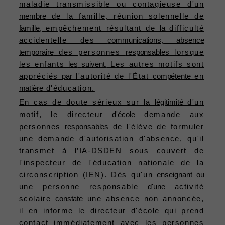
maladie transmissible ou contagieuse d'un
membre
de la famille, réunion solennelle de
famille,
empêchement résultant de
la
difficulté
accidentelle des
communications,
absence
temporaire
des personnes
responsables
lorsque
les enfants
les
suivent.
Les autres motifs sont
appréciés
par
l'autorité de l'État
compétente
en
matière
d'éducation.
En cas de doute sérieux sur la
légitimité
d'un
motif, le directeur
d'école
demande aux
personnes
responsables
de l'élève de formuler
une demande d'autorisation d'absence, qu'il
transmet à l’IA-DSDEN sous couvert de
l'inspecteur de l'éducation nationale de la
circonscription (IEN). Dès qu'un
enseignant
ou
une personne responsable
d'une
activité
scolaire
constate
une absence non annoncée,
il en informe le directeur d'école qui prend
contact immédiatement avec les personnes