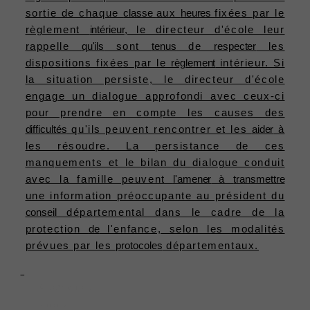
sortie de chaque
classe
aux
heures
fixées par le
règlement
intérieur,
le directeur d'école leur
rappelle
qu'ils
sont
tenus
de
respecter
les
dispositions fixées par le
règlement
intérieur. Si
la situation persiste, le directeur d'école
engage un dialogue approfondi avec ceux-ci
pour prendre en compte les causes des
difficultés
qu'ils peuvent rencontrer et les
aider
à
les résoudre. La persistance de ces
manquements et le bilan du dialogue conduit
avec la famille peuvent
l'amener
à
transmettre
une information préoccupante au président du
conseil
départemental dans le cadre de la
protection
de
l'enfance, selon les modalités
prévues par les
protocoles
départementaux.
Mesures

Convention
spécifiques
entre
: exemple