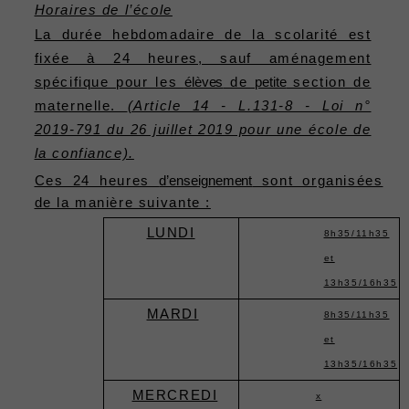
Horaires de l’école
La durée hebdomadaire de la scolarité est
fixée à 24 heures, sauf aménagement
spécifique pour les
élèves
de
petite
section de
maternelle.
(Article 14 - L.131-8 - Loi n°
2019-791 du 26 juillet 2019 pour une école de
la confiance).
Ces 24 heures
d’enseignement
sont organisées
de la manière suivante :
LUNDI
8h35/11h35
et
13h35/16h35
MARDI
8h35/11h35
et
13h35/16h35
MERCREDI
x