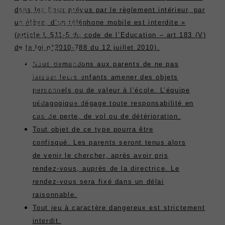
dans les lieux prévus par le règlement intérieur, par
et dans les
pédagogique
un élève, d’un téléphone mobile est interdite »
lieux prévus
dégage toute
(article L 511-5 du code de l’Education – art.183 (V)
par le
responsabilité
de la loi n°2010-788 du 12 juillet 2010).
règlement
en cas de
intérieur, par
perte ou de
Nous demandons aux parents de ne pas
un élève, d’un
détérioration.
laisser leurs enfants amener des objets
téléphone
personnels ou de valeur à l’école. L’équipe
mobile est
pédagogique dégage toute responsabilité en
interdite
cas de perte, de vol ou de détérioration.
Tout objet de ce type pourra être
confisqué. Les parents seront tenus alors
de venir le chercher, après avoir pris
rendez-vous, auprès de la directrice. Le
rendez-vous sera fixé dans un délai
raisonnable.
Tout jeu à caractère dangereux est strictement
interdit.