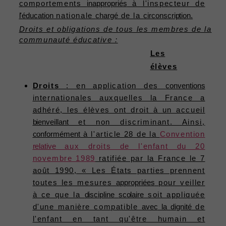
comportements
inappropriés
à l'inspecteur de
l'éducation
nationale
chargé
de la
circonscription.
Droits et obligations de tous les membres de la
communauté éducative :
Les
élèves
Droits
: en application des
conventions
internationales auxquelles la France a
adhéré, les élèves ont droit à un accueil
bienveillant
et non discriminant. Ainsi,
conformément
à l'article 28 de la
Convention
relative
aux droits de l'enfant du 20
novembre 1989
ratifiée par la France le 7
août 1990, « Les États parties prennent
toutes les mesures
appropriées
pour veiller
à ce que la
discipline
scolaire
soit appliquée
d'une manière compatible
avec
la
dignité
de
l'enfant en tant qu'être humain et