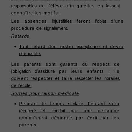
responsables
de l'élève afin qu'elles en
fassent
connaître les motifs.
Les absences
injustifiées
feront
l’objet
d’une
procédure de
signalement.
Retards
Tout retard doit rester
exceptionnel
et devra
être
justifié.
Les parents sont garants du respect de
l'obligation
d'assiduité
par leurs enfants ; ils
doivent respecter et faire
respecter
les
horaires
de
l'école.
Sorties pour raison médicale
Pendant le temps
scolaire,
l’enfant sera
récupéré
et
conduit
par une personne
nommément désignée par écrit par les
parents.