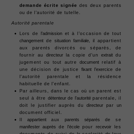
demande écrite signée
des deux parents
ou de l’autorité de tutelle.
Autorité parentale
Lors de
l’admission
et à l’occasion de tout
changement
de
situation
familiale,
il
appartient
aux parents divorcés ou séparés, de
fournir au
directeur
la copie d’un
extrait
du
jugement ou tout autre
document
relatif à
une décision de justice
fixant l’exercice
de
l’autorité parentale et la résidence
habituelle de l’enfant.
Par ailleurs, dans le cas où un parent est
seul à être
détenteur
de
l’autorité
parentale, il
doit le justifier auprès du
directeur
par
un
document officiel.
Il
appartient
aux
parents
séparés
de se
manifester
auprès
de
l’école
pour
recevoir
les
documents de suivi de
la
scolarité
de
leur