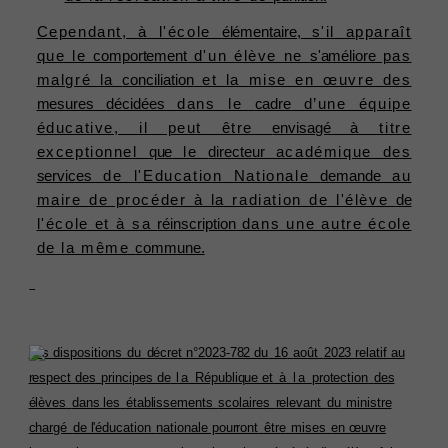
Cependant, à l'école
élémentaire,
s'il apparaît
que le
comportement
d'un élève ne
s'améliore
pas
malgré la
conciliation
et la mise en œuvre des
mesures
décidées
dans le
cadre
d’une équipe
éducative, il peut être
envisagé
à titre
exceptionnel
que
le
directeur
académique des
services
de l'Education Nationale
demande
au
maire de procéder à la radiation de l'élève
de
l'école et à sa
réinscription
dans une autre école
de la même
commune.
Mesures
spécifiques
Les dispositions
du
décret n°2023-782 du
16
août
2023 relatif au
respect des
principes de
la
République et
à la
protection
des
élèves
dans les
établissements
scolaires
relevant
du
ministre
chargé
de l'éducation
nationale pourront
être
mises
en œuvre