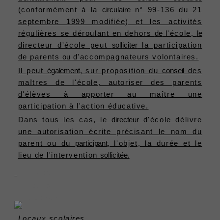
(conformément à la
circulaire
n° 99-136 du 21
septembre 1999 modifiée) et les activités
régulières se déroulant en dehors
de
l'école,
le
directeur d'école peut
solliciter
la participation
de parents
ou
d'accompagnateurs volontaires.
Il peut
également,
sur proposition du
conseil
des
maîtres de l'école, autoriser des parents
d'élèves à apporter au maître une
participation à l'action éducative.
Dans tous les cas, le
directeur
d'école délivre
une autorisation écrite précisant le nom du
parent ou du
participant,
l'objet, la durée et le
lieu de l'intervention
sollicitée.
Mesures


Charte du
spécifiques
…
parent
: exemple
accompagnateur
x
Locaux scolaires