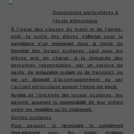
x
l’école et
la mairie
Dispositions particulières à
pour les
l'école élémentaire
élèves
À l'issue des classes du matin et de l'après-
n’étant pas
midi, la sortie des élèves
s'effectue
sous la
repris à
surveillance
d'un
enseignant
dans
la
limite de
l’heure.
l'enceinte
des locaux scolaires, sauf pour les
élèves pris en charge, à la demande des
personnes responsables, par un service de
garde, de
restauration
scolaire
ou de transport, ou
par
un
dispositif
d'accompagnement ou par
l'accueil périscolaire auquel l'élève
est
inscrit.
Au-delà
de l'enceinte
des
locaux scolaires, les
parents
assument
la
responsabilité
de leur enfant
selon les
modalités
qu'ils
choisissent.
Sorties scolaires
Pour assurer, si
nécessaire,
le
complément
d'encadrement
pour les
sorties
scolaires