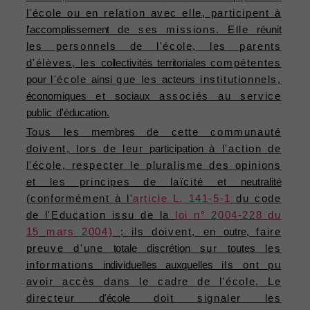
l'école ou en relation avec elle, participent à
l'accomplissement
de ses missions. Elle
réunit
les personnels de l'école, les parents
d'élèves, les
collectivités
territoriales
compétentes
pour
l'école
ainsi
que les
acteurs
institutionnels,
économiques
et
sociaux
associés au service
public
d'éducation.
Tous les
membres
de cette communauté
doivent, lors de leur
participation
à l'action de
l'école, respecter le pluralisme des opinions
et les principes de laïcité et
neutralité
(conformément à l'
article L. 141-5-1
du code
de l'Education issu de la
loi n° 2004-228 du
15
mars 2004)
; ils doivent, en
outre,
faire
preuve d'une
totale
discrétion
sur
toutes
les
informations
individuelles
auxquelles
ils ont pu
avoir accès dans le cadre de l'école. Le
directeur
d'école
doit signaler les