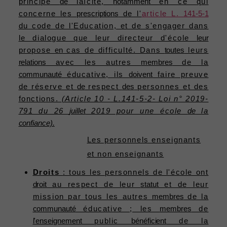
principe
de
laïcité,
notamment
en ce qui
concerne les
prescriptions
de l'
article L.
141-5-1
du code de l'Education, et de s'engager dans
le dialogue que leur directeur d'école
leur
propose
en
cas de difficulté. Dans
toutes
leurs
relations
avec les autres
membres
de la
communauté
éducative, ils
doivent
faire preuve
de réserve et
de
respect
des
personnes et des
fonctions.
(Article 10 - L.141-5-2- Loi n° 2019-
791 du 26
juillet
2019 pour une école
de
la
confiance).
Les personnels enseignants
et non enseignants
Droits
: tous les personnels de l'école ont
droit
au respect de leur
statut
et de leur
mission par tous les autres
membres
de la
communauté
éducative ; les
membres
de
l'enseignement
public
bénéficient
de la