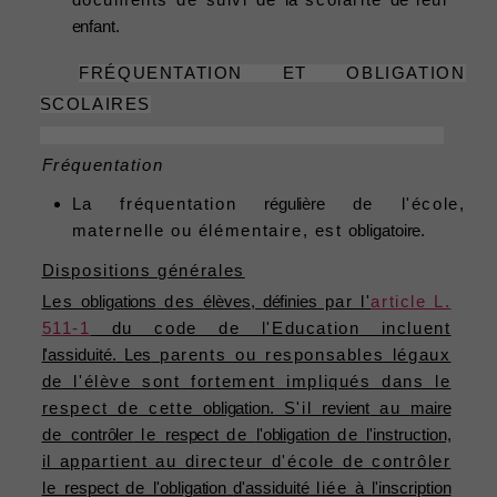
enfant.
FRÉQUENTATION ET OBLIGATION
SCOLAIRES
Fréquentation
La fréquentation
régulière
de l'école,
maternelle ou élémentaire, est
obligatoire.
Dispositions générales
Les
obligations
des
élèves,
définies
par l'
article L.
511-1
du code de l'Education incluent
l'assiduité.
Les
parents ou responsables légaux
de l'élève sont fortement impliqués dans le
respect de cette
obligation.
S'il
revient
au
maire
de
contrôler
le
respect
de
l'obligation
de
l'instruction,
il appartient au directeur d'école de contrôler
le
respect
de
l'obligation
d'assiduité
liée à
l'inscription