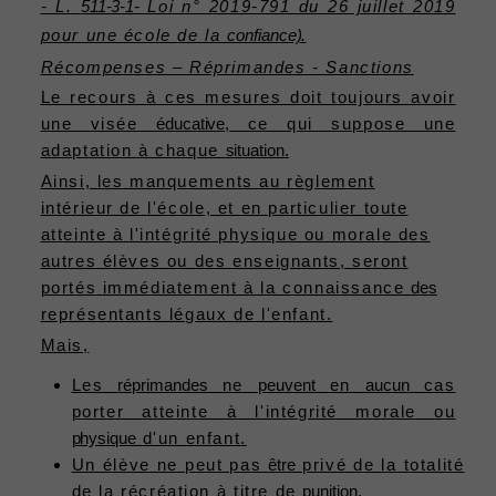
- L.
511-3-1-
Loi n° 2019-791 du 26 juillet 2019
pour une école de la
confiance).
Récompenses – Réprimandes - Sanctions
Le recours à ces mesures doit toujours avoir
une visée
éducative,
ce qui suppose une
adaptation à chaque
situation.
Ainsi, les manquements au règlement
intérieur de l'école, et en particulier toute
atteinte à l'intégrité physique ou morale des
autres élèves ou des enseignants, seront
portés immédiatement à la connaissance
des
représentants légaux de l'enfant.
Mais,
Les
réprimandes
ne
peuvent
en
aucun
cas
porter atteinte à l'intégrité morale ou
physique
d'un enfant.
Un élève ne peut pas
être
privé de la totalité
de la récréation à titre de
punition.