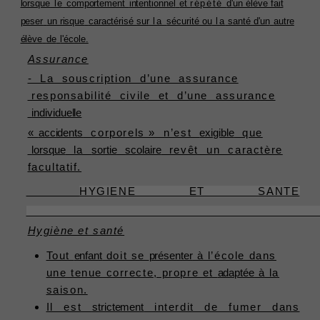
lorsque
le
comportement
intentionnel
et
répété
d'un élève fait
peser
un risque
caractérisé sur
la
sécurité ou
la
santé d'un
autre
élève
de
l'école.
Assurance
- La souscription d’une assurance
responsabilité civile et d’une assurance
individuelle
«
accidents
corporels » n’est
exigible
que
lorsque
la
sortie
scolaire
revêt un caractère
facultatif.
HYGIENE ET SANTE
Hygiène et santé
Tout
enfant
doit se
présenter
à l’école dans
une tenue correcte, propre et
adaptée
à la
saison.
Il est
strictement
interdit de fumer dans