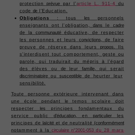
protection
prévue
par l'
article L. 911-4
du
code
de
l'Education.
Obligations
: tous
les
personnels
enseignants ont l'obligation,
dans
le
cadre
de la
communauté
éducative, de respecter
les personnes et leurs
convictions,
de faire
preuve de réserve dans leurs
propos.
Ils
s'interdisent tout comportement, geste ou
parole, qui traduirait du mépris à l'égard
des élèves ou
de
leur
famille,
qui serait
discriminatoire
ou
susceptible
de heurter leur
sensibilité.
Toute personne extérieure intervenant dans
une école pendant
le
temps scolaire doit
respecter
les
principes fondamentaux du
service public
d'éducation,
en
particulier
les
principes de
laïcité
et de neutralité
(conformément
notamment à la
circulaire
n°2001-053
du
28 mars